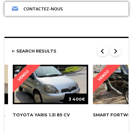
CONTACTEZ-NOUS
SEARCH RESULTS
VENDU
VENDU
0€
3 400€
RENAULT TWINGO III INTENS TCE 95 E...
TOYOTA YARIS 1.3I 85 CV