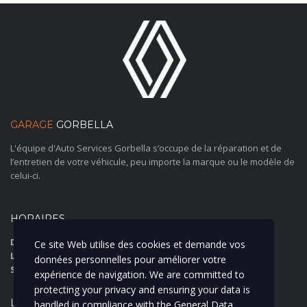
GARAGE
GORBELLA
L'équipe d'Auto Services Gorbella s’occupe de la réparation et de
l’entretien de votre véhicule, peu importe la marque ou le modèle de
celui-ci.
HORAIRES
Du Lundi au Jeudi:
07:30 12:00-13:30 18:15
Ce site Web utilise des cookies et demande vos
Le Vendredi:
07:30 12:00-13:30 17:15
données personnelles pour améliorer votre
Samedi et Dimanche:
Fermé
expérience de navigation. We are committed to
protecting your privacy and ensuring your data is
LOCATION
handled in compliance with the
General Data