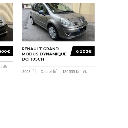
RENAULT GRAND
500€
6 500€
MODUS DYNAMIQUE
DCI 105CH
m
2008
Diesel
120 555 Km