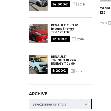
14 900€
2019
YAMA
125
2003
RENAULT CLIO IV
Intens Energy
TCe 120 EDC
12 300€
2016
RENAULT
TWINGO III Zen
ENERGY TCe 90
8 200€
2017
ARCHIVE
ARCHIVE
Sélectionner un mois