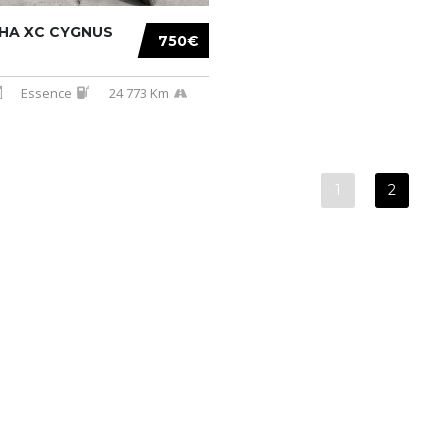
HA XC CYGNUS
750€
Essence
24 773 Km
1
2