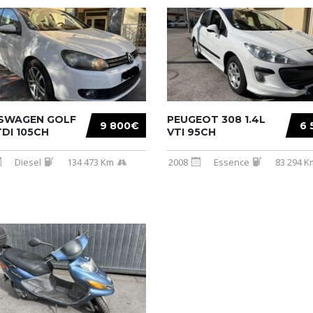
SWAGEN GOLF
PEUGEOT 308 1.4L
9 800€
6 
6TDI 105CH
VTI 95CH
Diesel
134 473 Km
2008
Essence
83 294 K