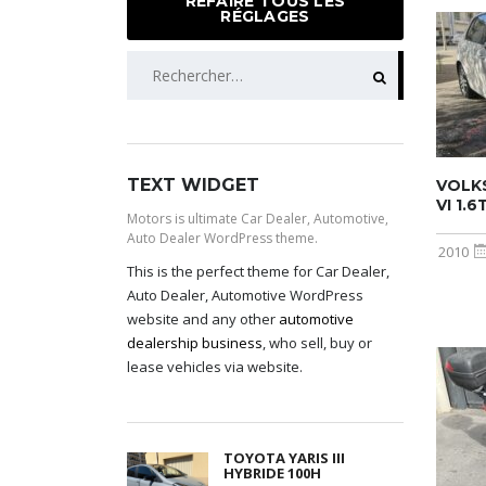
REFAIRE TOUS LES
RÉGLAGES
RECHERCHER :
TEXT WIDGET
VOLK
VI 1.
Motors is ultimate Car Dealer, Automotive,
Auto Dealer WordPress theme.
2010
This is the perfect theme for Car Dealer,
Auto Dealer, Automotive WordPress
website and any other
automotive
dealership business
, who sell, buy or
lease vehicles via website.
TOYOTA YARIS III
HYBRIDE 100H