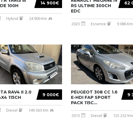
A YARIS III
RENAULT MEGANE IV
14 900€
62 
DE 100H
RS ULTIME 300CH
EDC
Hybrid
24 900 Km
2023
Essence
9 086 Km
A RAV4 II 2.0
PEUGEOT 308 CC 1.6
9 000€
9 
X4 115CH
E-HDI FAP SPORT
PACK 115C...
Diesel
149 363 Km
2013
Diesel
125 232 Km