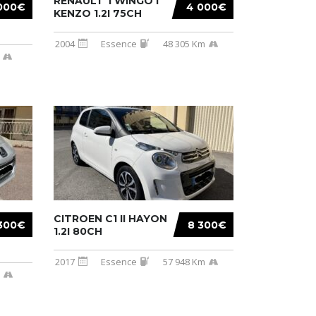
RENAULT TWINGO I
000€
4 000€
KENZO 1.2I 75CH
2004
Essence
48 305 Km
CITROEN C1 II HAYON
300€
8 300€
1.2I 80CH
2017
Essence
57 948 Km