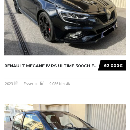
62 000€
RENAULT MEGANE IV RS ULTIME 300CH EDC
2023
Essence
9 086 Km