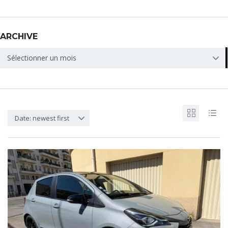
ARCHIVE
ARCHIVE
Sélectionner un mois
Date: newest first