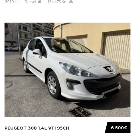
2010
Diesel
134 473 Km
6 500€
PEUGEOT 308 1.4L VTI 95CH