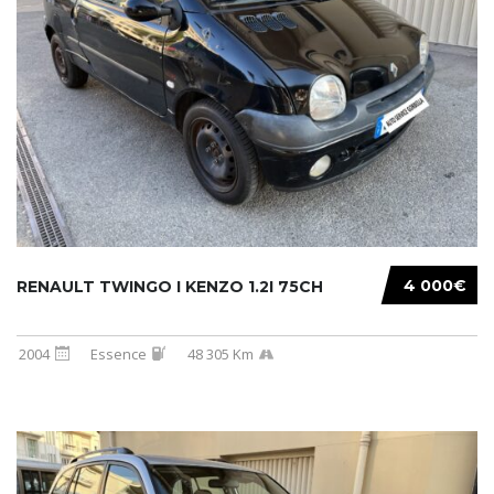
4 000€
RENAULT TWINGO I KENZO 1.2I 75CH
2004
Essence
48 305 Km