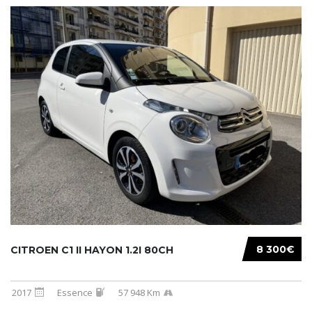
8 300€
CITROEN C1 II HAYON 1.2I 80CH
2017
Essence
57 948 Km