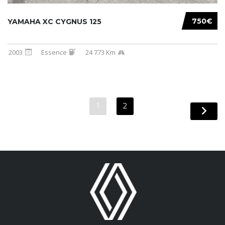
750€
YAMAHA XC CYGNUS 125
2003
Essence
24 773 Km
1
2