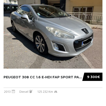
9 300€
PEUGEOT 308 CC 1.6 E-HDI FAP SPORT PACK 115C...
2013
Diesel
125 232 Km