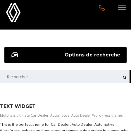
Options de recherche
RECHERCHER :
TEXT WIDGET
Motors is ultimate Car Dealer, Automotive, Auto Dealer WordPress theme.
This is the perfect theme for Car Dealer, Auto Dealer, Automotive
WordPress website and any other
automotive dealership business
, who