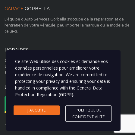
GARAGE
GORBELLA
L'équipe d'Auto Services Gorbella s’occupe de la réparation et de
l’entretien de votre véhicule, peu importe la marque ou le modèle de
celui-ci.
HORAIRES
Du Lundi au Jeudi:
07:30 12:00-13:30 18:15
Ce site Web utilise des cookies et demande vos
Le Vendredi:
07:30 12:00-13:30 17:15
données personnelles pour améliorer votre
Samedi et Dimanche:
Fermé
expérience de navigation. We are committed to
protecting your privacy and ensuring your data is
LOCATION
handled in compliance with the
General Data
Protection Regulation (GDPR)
.
5 Bd Gorbella, 06100 Nice, France
Show on map
J'ACCEPTE
POLITIQUE DE
CONFIDENTIALITÉ
Droits d'auteur © 2024 Tous droits réservés