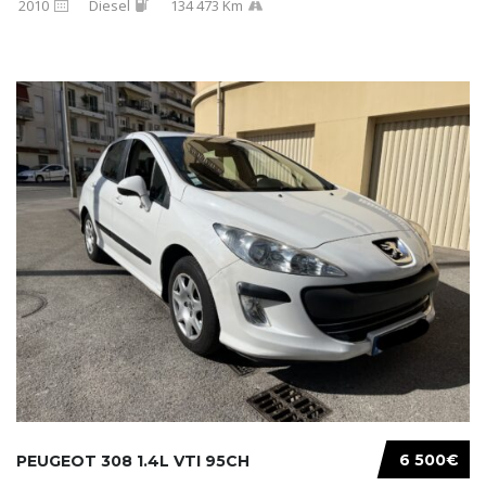
2010
Diesel
134 473 Km
6 500€
PEUGEOT 308 1.4L VTI 95CH