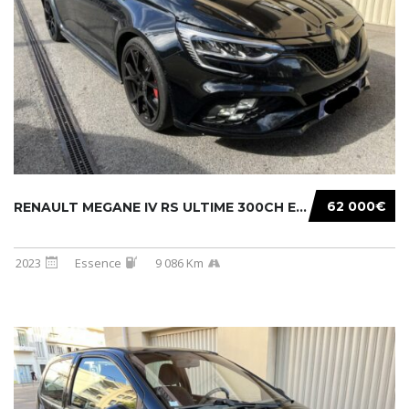
62 000€
RENAULT MEGANE IV RS ULTIME 300CH EDC
2023
Essence
9 086 Km