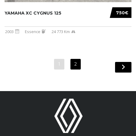
750€
YAMAHA XC CYGNUS 125
2003
Essence
24 773 Km
1
2