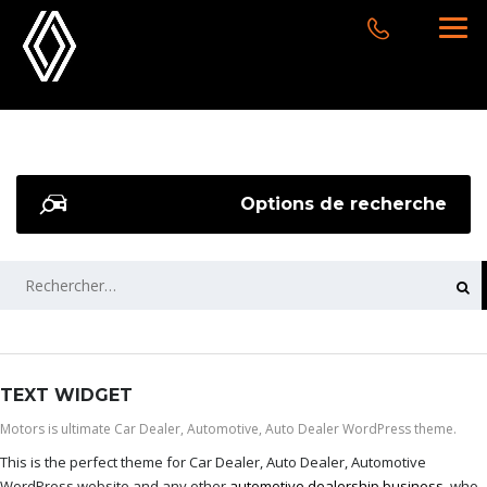
Options de recherche
RECHERCHER :
TEXT WIDGET
Motors is ultimate Car Dealer, Automotive, Auto Dealer WordPress theme.
This is the perfect theme for Car Dealer, Auto Dealer, Automotive
WordPress website and any other
automotive dealership business
, who