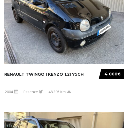
4 000€
RENAULT TWINGO I KENZO 1.2I 75CH
2004
Essence
48 305 Km