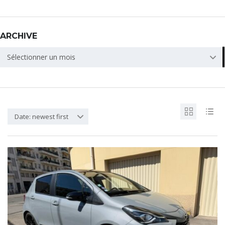
ARCHIVE
ARCHIVE
Sélectionner un mois
Date: newest first