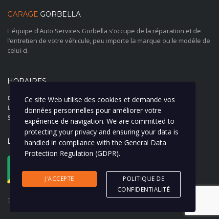
GARAGE
GORBELLA
L'équipe d'Auto Services Gorbella s’occupe de la réparation et de
l’entretien de votre véhicule, peu importe la marque ou le modèle de
celui-ci.
HORAIRES
Du Lundi au Jeudi:
07:30 12:00-13:30 18:15
Ce site Web utilise des cookies et demande vos
Le Vendredi:
07:30 12:00-13:30 17:15
données personnelles pour améliorer votre
Samedi et Dimanche:
Fermé
expérience de navigation. We are committed to
protecting your privacy and ensuring your data is
LOCATION
handled in compliance with the
General Data
Protection Regulation (GDPR)
.
5 Bd Gorbella, 06100 Nice, France
Show on map
J'ACCEPTE
POLITIQUE DE
CONFIDENTIALITÉ
Droits d'auteur © 2024 Tous droits réservés