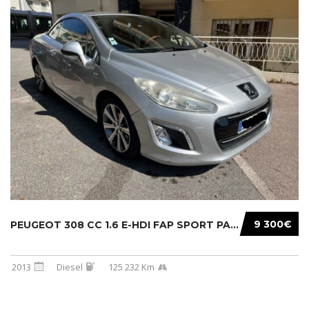
9 300€
PEUGEOT 308 CC 1.6 E-HDI FAP SPORT PACK 115C...
2013
Diesel
125 232 Km