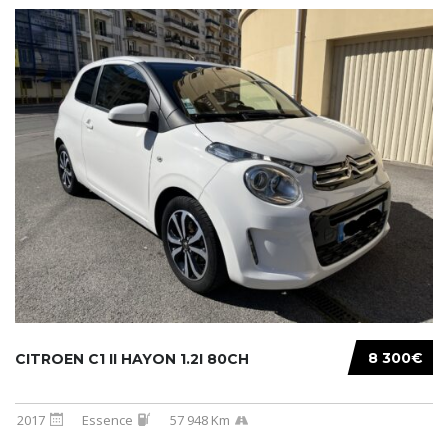
8 300€
CITROEN C1 II HAYON 1.2I 80CH
2017
Essence
57 948 Km